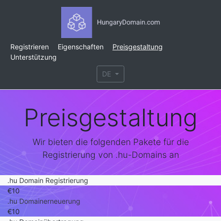
Registrieren
Eigenschaften
Preisgestaltung
Unterstützung
DE
Preisgestaltung
Wir bieten die folgenden Pakete für die
Registrierung von .hu-Domains an
.hu Domain Registrierung
€10
.hu Domainerneuerung
€10