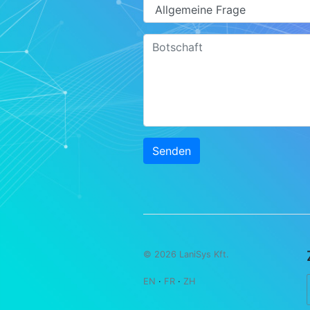
Senden
© 2026 LaniSys Kft.
EN
·
FR
·
ZH