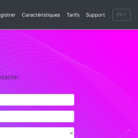
gistrer
Caractéristiques
Tarifs
Support
FR
ntacter.