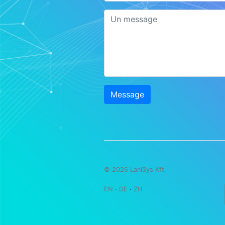
Message
© 2026 LaniSys Kft.
EN
·
DE
·
ZH